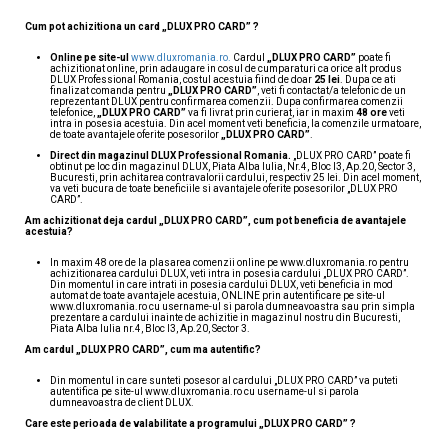
Cum pot achizitiona un card „DLUX PRO CARD” ?
Online pe site-ul
www.dluxromania.ro.
Cardul
„DLUX PRO CARD”
poate fi
achizitionat online, prin adaugare in cosul de cumparaturi ca orice alt produs
DLUX Professional Romania, costul acestuia fiind de doar
25 lei
. Dupa ce ati
finalizat comanda pentru
„DLUX PRO CARD”
, veti fi contactat/a telefonic de un
reprezentant DLUX pentru confirmarea comenzii. Dupa confirmarea comenzii
telefonice,
„DLUX PRO CARD”
va fi livrat prin curierat, iar in maxim
48 ore
veti
intra in posesia acestuia. Din acel moment veti beneficia, la comenzile urmatoare,
de toate avantajele oferite posesorilor
„DLUX PRO CARD”
.
Direct din magazinul DLUX Professional Romania.
„DLUX PRO CARD” poate fi
obtinut pe loc din magazinul DLUX, Piata Alba Iulia, Nr.4, Bloc I3, Ap.20, Sector 3,
Bucuresti, prin achitarea contravalorii cardului, respectiv 25 lei. Din acel moment,
va veti bucura de toate beneficiile si avantajele oferite posesorilor „DLUX PRO
CARD”.
Am achizitionat deja cardul „DLUX PRO CARD”, cum pot beneficia de avantajele
acestuia?
In maxim 48 ore de la plasarea comenzii online pe www.dluxromania.ro pentru
achizitionarea cardului DLUX, veti intra in posesia cardului „DLUX PRO CARD”.
Din momentul in care intrati in posesia cardului DLUX, veti beneficia in mod
automat de toate avantajele acestuia, ONLINE prin autentificare pe site-ul
www.dluxromania.ro cu username-ul si parola dumneavoastra sau prin simpla
prezentare a cardului inainte de achizitie in magazinul nostru din Bucuresti,
Piata Alba Iulia nr.4, Bloc I3, Ap.20, Sector 3.
Am cardul „DLUX PRO CARD”, cum ma autentific?
Din momentul in care sunteti posesor al cardului „DLUX PRO CARD” va puteti
autentifica pe site-ul www.dluxromania.ro cu username-ul si parola
dumneavoastra de client DLUX.
Care este perioada de valabilitate a programului „DLUX PRO CARD” ?