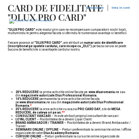
CARD DE FIDELITATE
Inregistrare
Intra in cont
"DLUX PRO CARD"
”DLUX PRO CARD”
este modul prin care ne recompensam cumparatorii nostri loiali,
multumindu-le pentru alegerea facuta si oferindu-le numeroase avantaje si beneficii.
Fiecare posesor al
”DLUX PRO CARD”
, are atribuit un
numar unic de identificare
(inscriptionat pe spatele cardului, care incepe cu „DLC”)
pe baza caruia se poate
bucura de beneficiiile si avantajele cardului nostru.
BENEFICII DE NOTA 10 PENTRU
POSESORII DE ”DLUX PRO CARD”
20% REDUCERE
la prima achizitie online facuta pe
www.dluxromania.ro
sau
din
magazinele autorizate Dlux Professional Romania.
10% REDUCERE
permanenta la orice achizitie online facuta
pe
www.dluxromania.ro
sau din
magazinele autorizate Dlux Professional
Romania.
*
35% REDUCERE
la orice achizitie cu ocazia
PRO CARD DAY
, zile de
MEGA
REDUCERI, de cateva ori pe an.
**
CONSULTANT VANZARI
– Iti este atribuit propriul consultant de vanzari.
LOYAL CLIENT
– Posibilitatea de a deveni Loyal Client.
BRAND AMBASADOR / TRAINER
– Posibilitatea de a deveni Brand Ambasador /
Trainer.
SEMINARII ONLINE / OFFLINE
– Preturi preferentiale la seminariile online / offline
organizate de catre
Dlux Academy Romania
.
CURSURI ONLINE
– Preturi preferentiale la cursurile online organizate de