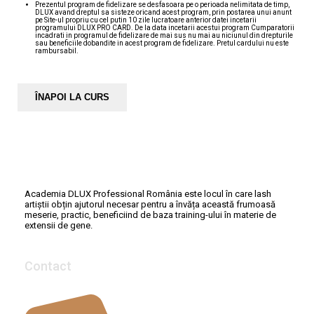
Prezentul program de fidelizare se desfasoara pe o perioada nelimitata de timp,
DLUX avand dreptul sa sisteze oricand acest program, prin postarea unui anunt
pe Site-ul propriu cu cel putin 10 zile lucratoare anterior datei incetarii
programului DLUX PRO CARD. De la data incetarii acestui program Cumparatorii
incadrati in programul de fidelizare de mai sus nu mai au niciunul din drepturile
sau beneficiile dobandite in acest program de fidelizare. Pretul cardului nu este
rambursabil.
ÎNAPOI LA CURS
Academia DLUX Professional România este locul în care lash
artiștii obțin ajutorul necesar pentru a învăța această frumoasă
meserie, practic, beneficiind de baza training-ului în materie de
extensii de gene.
Contact