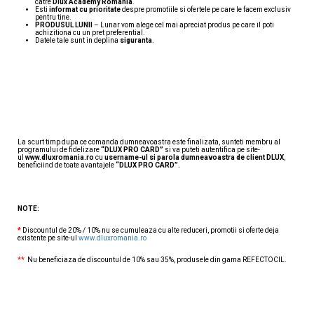
catre
Dlux Academy Romania
.
Esti
informat cu prioritate
despre promotiile si ofertele pe care le facem exclusiv
pentru tine.
PRODUSUL LUNII
– Lunar vom alege cel mai apreciat produs pe care il poti
achizitiona cu un pret preferential.
Datele tale sunt in deplina
siguranta
.
CUM SE UTILIZEAZĂ?
La scurt timp dupa ce comanda dumneavoastra este finalizata, sunteti membru al
programului de fidelizare
“DLUX PRO CARD”
si va puteti autentifica pe site-
ul
www.dluxromania.ro
cu
username-ul si parola dumneavoastra de client DLUX
,
beneficiind de toate avantajele
“DLUX PRO CARD”.
NOTE:
*
Discountul de 20% / 10% nu se cumuleaza cu alte reduceri, promotii si oferte deja
existente pe site-ul
www.dluxromania.ro
**
Nu beneficiaza de discountul de 10% sau 35%, produsele din gama REFECTOCIL.
ÎNTREBĂRI FRECVENTE