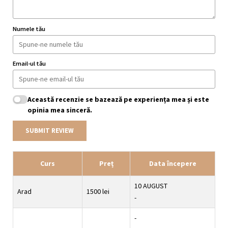
Numele tău
Email-ul tău
Această recenzie se bazează pe experiența mea și este
opinia mea sinceră.
SUBMIT REVIEW
Curs
Preț
Data începere
10 AUGUST
Arad
1500 lei
-
-