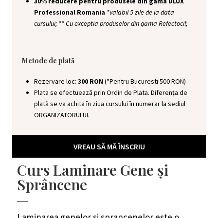
30% reducere pentru produsele din gama DLUX
Professional Romania
*valabil 5 zile de la data
cursului; ** Cu exceptia produselor din gama Refectocil;
Metode de plată
Rezervare loc:
3
00 RON
(*Pentru Bucuresti 500 RON)
Plata se efectuează prin Ordin de Plata. Diferența de
plată se va achita în ziua cursului în numerar la sediul
ORGANIZATORULUI.
VREAU SĂ MĂ ÎNSCRIU
Curs Laminare Gene și
Sprâncene
Laminarea
genelor si sprancenelor este o