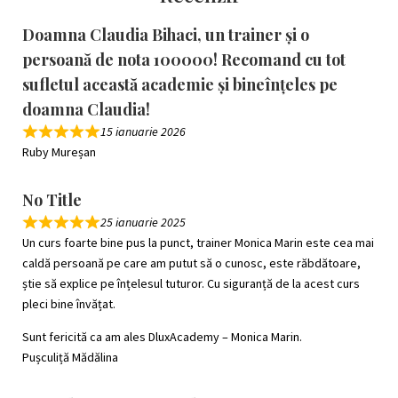
Doamna Claudia Bihaci, un trainer și o
persoană de nota 100000! Recomand cu tot
sufletul această academie și bineînțeles pe
doamna Claudia!
15 ianuarie 2026
Ruby Mureșan
No Title
25 ianuarie 2025
Un curs foarte bine pus la punct, trainer Monica Marin este cea mai
caldă persoană pe care am putut să o cunosc, este răbdătoare,
știe să explice pe înțelesul tuturor. Cu siguranță de la acest curs
pleci bine învățat.
Sunt fericită ca am ales DluxAcademy – Monica Marin.
Pușculiță Mădălina