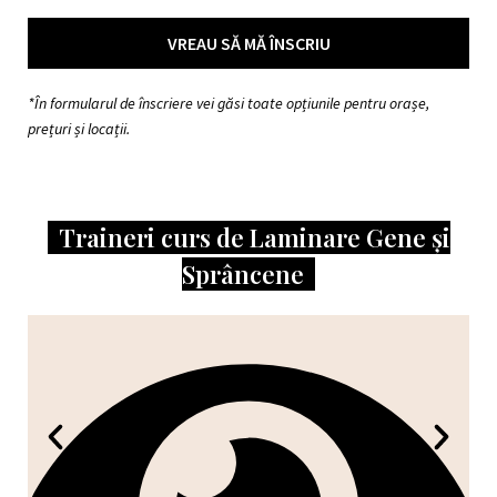
VREAU SĂ MĂ ÎNSCRIU
*În formularul de înscriere vei găsi toate opțiunile pentru orașe,
prețuri și locații.
Traineri curs de Laminare Gene și
Sprâncene