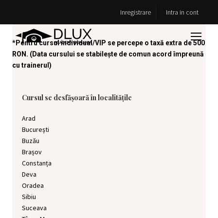
Inregistrare
Intra in cont
*Pentru cursul individual/VIP se percepe o taxă extra de 500
RON. (Data cursului se stabilește de comun acord împreună
cu trainerul)
Cursul se desfășoară în localitățile
Arad
București
Buzău
Brașov
Constanța
Deva
Oradea
Sibiu
Suceava