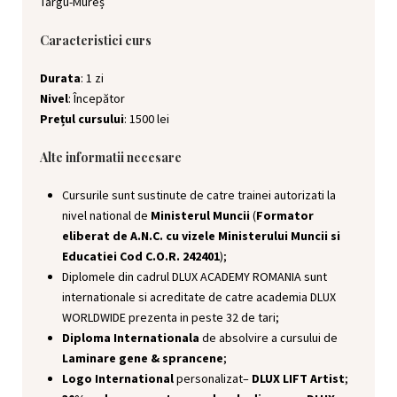
Târgu-Mureș
Caracteristici curs
Durata
: 1 zi
Nivel
: Începător
Prețul cursului
: 1500 lei
Alte informatii necesare
Cursurile sunt sustinute de catre trainei autorizati la
nivel national de
Ministerul Muncii
(
Formator
eliberat de A.N.C. cu vizele Ministerului Muncii si
Educatiei Cod C.O.R. 242401
);
Diplomele din cadrul DLUX ACADEMY ROMANIA sunt
internationale si acreditate de catre academia DLUX
WORLDWIDE prezenta in peste 32 de tari;
Diploma Internationala
de absolvire a cursului de
Laminare gene & sprancene
;
Logo International
personalizat–
DLUX LIFT Artist
;