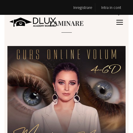
Inregistrare
Intra in cont
CURSURI ONLINE EXTENSII GENE ȘI
LAMINARE