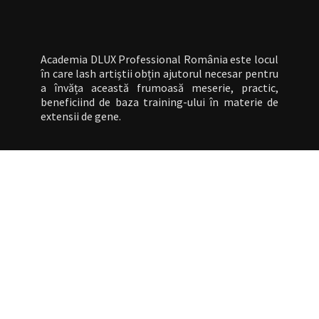
Academia DLUX Professional România este locul
în care lash artiștii obțin ajutorul necesar pentru
a învăța această frumoasă meserie, practic,
beneficiind de baza training-ului în materie de
extensii de gene.
Contact
+4 0730 053 449
Piața Alba Iulia, Nr. 4, Sector 3, București
info@dluxacademy.ro
Utile