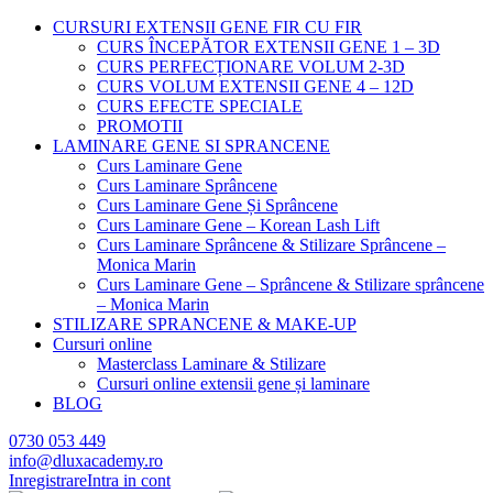
CURSURI EXTENSII GENE FIR CU FIR
CURS ÎNCEPĂTOR EXTENSII GENE 1 – 3D
CURS PERFECȚIONARE VOLUM 2-3D
CURS VOLUM EXTENSII GENE 4 – 12D
CURS EFECTE SPECIALE
PROMOTII
LAMINARE GENE SI SPRANCENE
Curs Laminare Gene
Curs Laminare Sprâncene
Curs Laminare Gene Și Sprâncene
Curs Laminare Gene – Korean Lash Lift
Curs Laminare Sprâncene & Stilizare Sprâncene –
Monica Marin
Curs Laminare Gene – Sprâncene & Stilizare sprâncene
– Monica Marin
STILIZARE SPRANCENE & MAKE-UP
Cursuri online
Masterclass Laminare & Stilizare
Cursuri online extensii gene și laminare
BLOG
0730 053 449
info@dluxacademy.ro
Inregistrare
Intra in cont