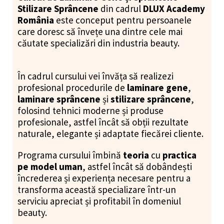
Stilizare Sprâncene
din cadrul
DLUX Academy
România
este conceput pentru persoanele
care doresc să învețe una dintre cele mai
căutate specializări din industria beauty.
În cadrul cursului vei învăța să realizezi
profesional procedurile de
laminare gene
,
laminare sprâncene
și
stilizare sprâncene
,
folosind tehnici moderne și produse
profesionale, astfel încât să obții rezultate
naturale, elegante și adaptate fiecărei cliente.
Programa cursului îmbină
teoria
cu
practica
pe model uman
, astfel încât să dobândești
încrederea și experiența necesare pentru a
transforma această specializare într-un
serviciu apreciat și profitabil în domeniul
beauty.