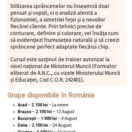
Stilizarea sprâncenelor nu înseamnă doar
pensat și vopsit, ci o analiză atentă a
fizionomiei, a simetriei feței și a nevoilor
fiecărei cliente. Prin tehnici precise de
conturare, definire și colorare, vei învăța cum
să evidențiezi frumusețea naturală și să creezi
sprâncene perfect adaptate fiecărui chip.
Cursul este susținut de trainer autorizat la
nivel național de Ministerul Muncii (Formator
eliberat de A.N.C., cu vizele Ministerului Muncii
și Educației, Cod C.O.R. 242401).
Grupe disponibile în România
Arad
–
2.100 lei
–
La cerere
Braşov
–
2.100 lei
–
12 August
Bucureşti
–
1.900 lei
–
4 August
Deva
–
2.100 lei
– 24 August