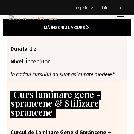
Inregistrare
Intra in cont
MĂ ÎNSCRIU LA CURS
Durata
: 1 zi
Nivel
: Începător
In cadrul cursului nu sunt asigurate modele.*
Curs laminare gene -
sprancene & Stilizare
sprancene
Cursul de Laminare Gene și Sprâncene +