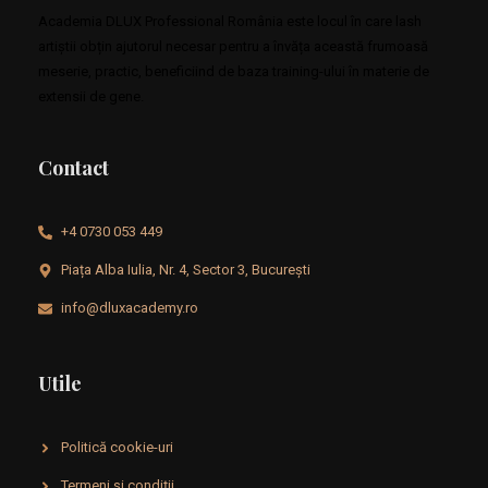
Academia DLUX Professional România este locul în care lash
artiștii obțin ajutorul necesar pentru a învăța această frumoasă
meserie, practic, beneficiind de baza training-ului în materie de
extensii de gene.
Contact
+4 0730 053 449
Piața Alba Iulia, Nr. 4, Sector 3, București
info@dluxacademy.ro
Utile
Politică cookie-uri
Termeni și condiții