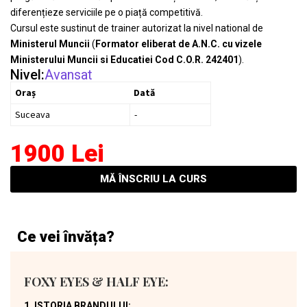
diferențieze serviciile pe o piață competitivă.
Cursul este sustinut de trainer autorizat la nivel national de
Ministerul Muncii
(
Formator eliberat de A.N.C. cu vizele
Ministerului Muncii si Educatiei Cod C.O.R. 242401
)
.
Nivel:
Avansat
Oraș
Dată
Suceava
-
1900 Lei
MĂ ÎNSCRIU LA CURS
Ce vei învăța?
FOXY EYES & HALF EYE:
1. ISTORIA BRANDULUI: