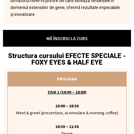
următorul nivel! Fii printre cei care setează tendințele în
domeniul extensiilor de gene, oferind rezultate impecabile
și inovatoare.
MĂ ÎNSCRIU LA CURS
Structura cursului EFECTE SPECIALE -
FOXY EYES & HALF EYE
PROGRAM
ZIUA 1 (10:00 – 18:00)
10:00 – 10:30
Meet & greet (prezentare, acomodare & morning coffee)
10:30 – 11:30
Teorie