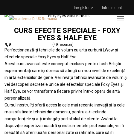
Inregistrare
Intra in cont
CURS EFECTE SPECIALE - FOXY
EYES & HALF EYE
4,9
(49 recenzii)
Perfecționează-ți tehnicile de volum cu arta curburii LWow și
efectele speciale Foxy Eyes și Half Eye
Acest curs avansat este conceput exclusiv pentru Lash Artiștii
experimentați care își doresc să atingă un nou nivel de excelență
în arta extensiilor de gene. Vei învăța tehnici avansate de volum și
vei descoperi secretele unice ale efectelor speciale Foxy Eyes și
Half Eye, ce vor transforma fiecare privire într-o operă de artă
personalizată.
Cursul nostru îți oferă acces la cele mai recente inovații și la cele
mai sofisticate tehnici din domeniu, pentru a-ți extinde
competențele și a-ți îmbogăți portofoliul de cliente. Având la
dispoziție expertiza noastră și instrumentele profesionale, vei fi
pregătit să oferi lucrări personalizate și rafinate, care să îți