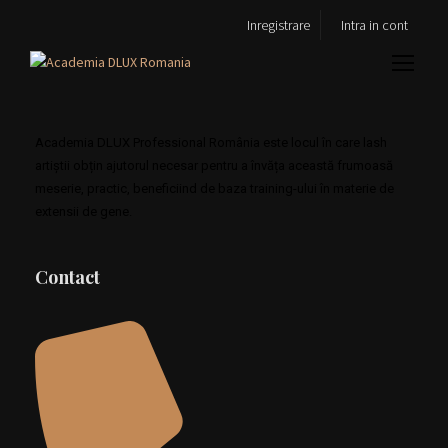
[pmpro_confirmation]
Inregistrare
Intra in cont
Academia DLUX Professional România este locul în care lash
artiștii obțin ajutorul necesar pentru a învăța această frumoasă
meserie, practic, beneficiind de baza training-ului în materie de
extensii de gene.
Contact