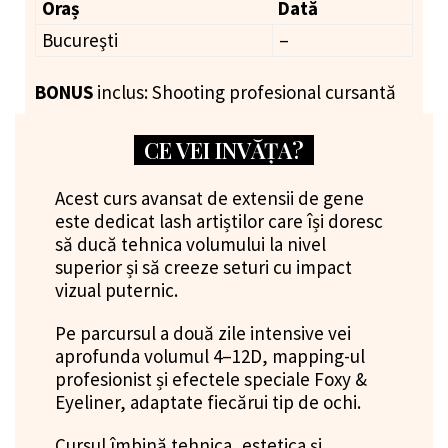
Oraș
Dată
Bucureşti
–
BONUS
inclus: Shooting profesional cursantă
CE VEI INVĂȚA?
Acest curs avansat de extensii de gene
este dedicat lash artiștilor care își doresc
să ducă tehnica volumului la nivel
superior și să creeze seturi cu impact
vizual puternic.
Pe parcursul a două zile intensive vei
aprofunda volumul 4–12D, mapping-ul
profesionist și efectele speciale Foxy &
Eyeliner, adaptate fiecărui tip de ochi.
Cursul îmbină tehnica, estetica și