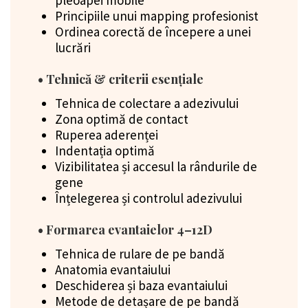
pleoapei mobile
Principiile unui mapping profesionist
Ordinea corectă de începere a unei
lucrări
• Tehnică & criterii esențiale
Tehnica de colectare a adezivului
Zona optimă de contact
Ruperea aderenței
Indentația optimă
Vizibilitatea și accesul la rândurile de
gene
Înțelegerea și controlul adezivului
• Formarea evantaielor 4–12D
Tehnica de rulare de pe bandă
Anatomia evantaiului
Deschiderea și baza evantaiului
Metode de detașare de pe bandă