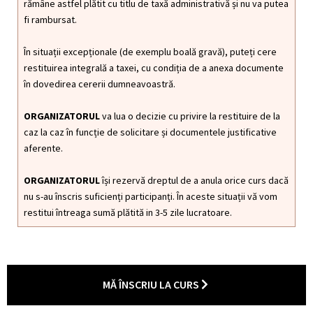
rămâne astfel plătit cu titlu de taxă administrativă și nu va putea
fi rambursat.
În situații excepționale (de exemplu boală gravă), puteți cere
restituirea integrală a taxei, cu condiția de a anexa documente
în dovedirea cererii dumneavoastră.
ORGANIZATORUL
va lua o decizie cu privire la restituire de la
caz la caz în funcție de solicitare și documentele justificative
aferente.
ORGANIZATORUL
își rezervă dreptul de a anula orice curs dacă
nu s-au înscris suficienți participanți. În aceste situații vă vom
restitui întreaga sumă plătită in 3-5 zile lucratoare.
MĂ ÎNSCRIU LA CURS