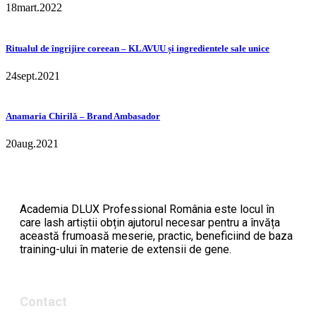
18
mart.
2022
Ritualul de îngrijire coreean – KLAVUU și ingredientele sale unice
24
sept.
2021
Anamaria Chirilă – Brand Ambasador
20
aug.
2021
Academia DLUX Professional România este locul în
care lash artiștii obțin ajutorul necesar pentru a învăța
această frumoasă meserie, practic, beneficiind de baza
training-ului în materie de extensii de gene.
Contact