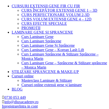
CURSURI EXTENSII GENE FIR CU FIR
CURS ÎNCEPĂTOR EXTENSII GENE 1 – 3D
CURS PERFECȚIONARE VOLUM 2-3D
CURS VOLUM EXTENSII GENE 4 – 12D
CURS EFECTE SPECIALE
PROMOTII
LAMINARE GENE SI SPRANCENE
Curs Laminare Gene
Curs Laminare Sprâncene
Curs Laminare Gene Și Sprâncene
Curs Laminare Gene – Korean Lash Lift
Curs Laminare Sprâncene & Stilizare Sprâncene –
Monica Marin
Curs Laminare Gene – Sprâncene & Stilizare sprâncene
– Monica Marin
STILIZARE SPRANCENE & MAKE-UP
Cursuri online
Masterclass Laminare & Stilizare
Cursuri online extensii gene și laminare
BLOG
0730 053 449
info@dluxacademy.ro
Inregistrare
Intra in cont