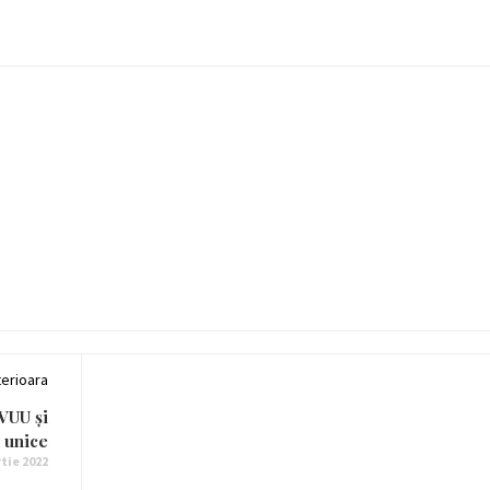
erioara
AVUU și
 unice
tie 2022