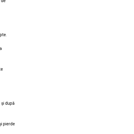
 de
pte.
a
te
e și după
și pierde