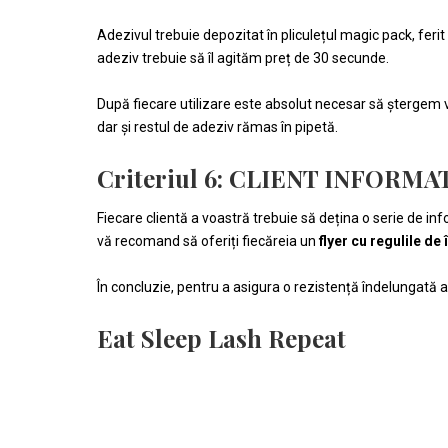
Adezivul trebuie depozitat în pliculețul magic pack, feri
adeziv trebuie să îl agităm preț de 30 secunde.
După fiecare utilizare este absolut necesar să ștergem vâ
dar și restul de adeziv rămas în pipetă.
Criteriul 6: CLIENT INFORMA
Fiecare clientă a voastră trebuie să dețina o serie de info
vă recomand să oferiți fiecăreia un
flyer cu regulile de
În concluzie, pentru a asigura o rezistență îndelungată a 
Eat Sleep Lash Repeat