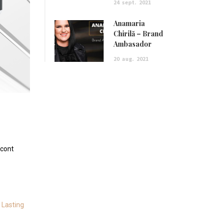
24
sept.
2021
Anamaria
Chirilă – Brand
Ambasador
20
aug.
2021
 cont
 Lasting