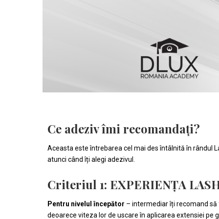
Ce adeziv îmi recomandați?
Aceasta este întrebarea cel mai des întâlnită în rândul La
atunci când îți alegi adezivul.
Criteriul 1: EXPERIENȚA LAS
Pentru nivelul începător
– intermediar îți recomand să f
deoarece viteza lor de uscare în aplicarea extensiei pe 