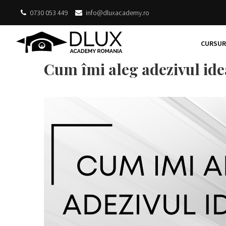
0730 053 449
info@dluxacademy.ro
CURSURI
Cum îmi aleg adezivul ide