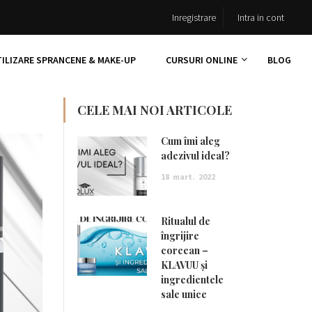
Inregistrare
Intra in cont
TILIZARE SPRANCENE & MAKE-UP
CURSURI ONLINE
BLOG
CELE MAI NOI ARTICOLE
Cum îmi aleg
adezivul ideal?
18
mart.
2022
Ritualul de
îngrijire
coreean –
KLAVUU și
ingredientele
sale unice