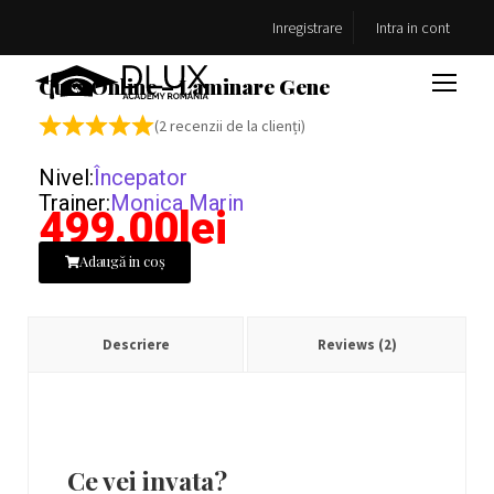
Inregistrare
Intra in cont
Curs Online – Laminare Gene
(
2
recenzii de la clienți)
Nivel:
Începator
Trainer:
Monica Marin
499.00
lei
Adaugă in coș
Descriere
Reviews (2)
Ce vei
invata?