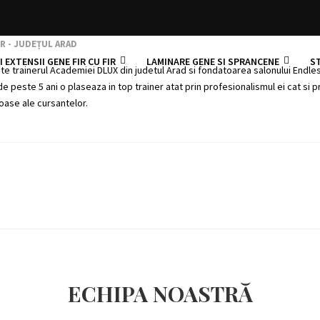
așiu
R - JUDEȚUL ARAD
 EXTENSII GENE FIR CU FIR
LAMINARE GENE SI SPRANCENE
S
te trainerul Academiei DLUX din judetul Arad si fondatoarea salonului Endle
de peste 5 ani o plaseaza in top trainer atat prin profesionalismul ei cat si p
oase ale cursantelor.
ECHIPA NOASTRĂ