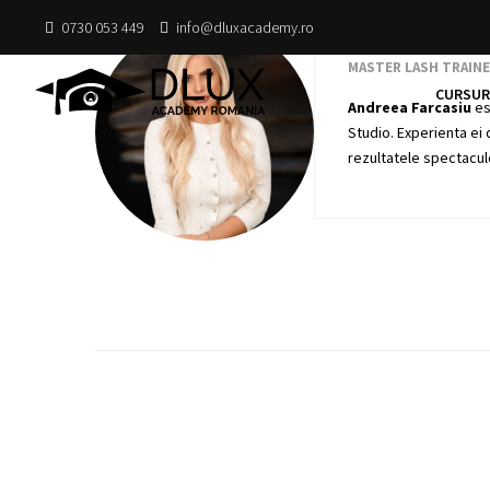
0730 053 449
info@dluxacademy.ro
Andreea Farc
MASTER LASH TRAINE
CURSURI
Andreea Farcasiu
es
Studio. Experienta ei 
rezultatele spectacul