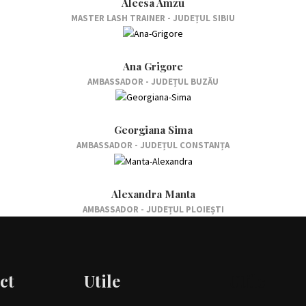
Alecsa Amzu
MASTER LASH TRAINER - JUDEȚUL SIBIU
Ana Grigore
AMBASSADOR - JUDEȚUL BUZĂU
Georgiana Sima
AMBASSADOR - JUDEȚUL CONSTANȚA
Alexandra Manta
AMBASSADOR - JUDEȚUL PLOIEȘTI
ct
Utile
Utile