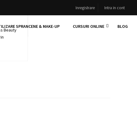
Inregistrare
Intra in cont
TILIZARE SPRANCENE & MAKE-UP
CURSURI ONLINE
BLOG
ss Beauty
rin