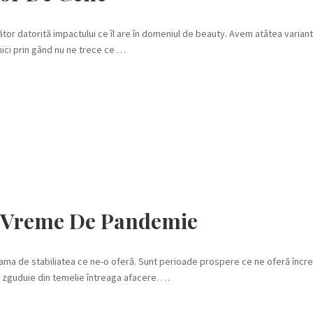
tor datorită impactului ce îl are în domeniul de beauty. Avem atâtea varian
nici prin gând nu ne trece ce …
În Vreme De Pandemie
eama de stabiliatea ce ne-o oferă. Sunt perioade prospere ce ne oferă încre
e zguduie din temelie întreaga afacere. …