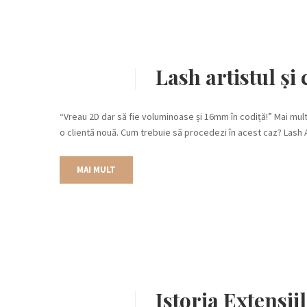
Lash artistul și
“Vreau 2D dar să fie voluminoase și 16mm în codiță!” Mai mul
o clientă nouă. Cum trebuie să procedezi în acest caz? Lash 
MAI MULT
Istoria Extensi