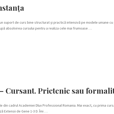
nstanța
un suport de curs bine structurat și practică intensivă pe modele umane c
upă absolvirea cursului pentru a realiza cele mai frumoase …
– Cursant. Prietenie sau formali
e din cadrul Academiei Dlux Professional Romania. Mai exact, cu prima curs
ză Extensii de Gene 1-3 D. Îmi …