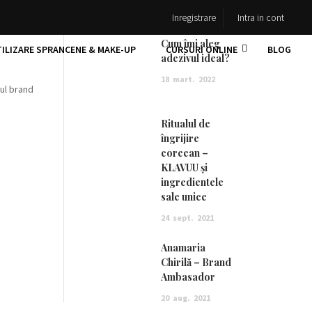
CELE MAI NOI ARTICOLE
Inregistrare
Intra in cont
Cum îmi aleg
TILIZARE SPRANCENE & MAKE-UP
CURSURI ONLINE
BLOG
adezivul ideal?
18
mart.
2022
mul brand
Ritualul de
îngrijire
coreean –
KLAVUU și
ingredientele
sale unice
24
sept.
2021
Anamaria
Chirilă – Brand
Ambasador
20
aug.
2021