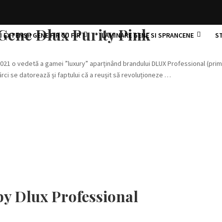
 Gene Dlux Purity Pink
 EXTENSII GENE FIR CU FIR
LAMINARE GENE SI SPRANCENE
S
 2021 o vedetă a gamei ”luxury” aparținând brandului DLUX Professional (pri
rci se datorează și faptului că a reușit să revoluționeze …
y Dlux Professional