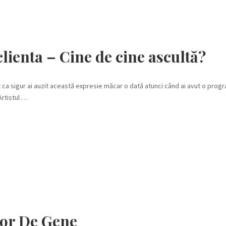
 clienta – Cine de cine ascultă?
t ca sigur ai auzit această expresie măcar o dată atunci când ai avut o prog
Artistul …
ilor De Gene