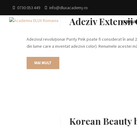
0730 053 449
info@dluxacademy.ro
Adeziv Extensii
CURSURI
Adezivul revoluționar Purity Pink poate fi considerat în anul
din lume care a inventat adezivii color). Renumele acestei mă
MAI MULT
Korean Beauty b