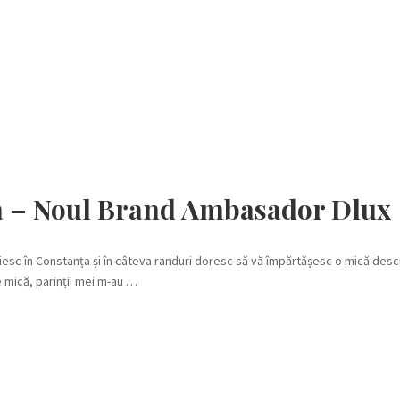
 – Noul Brand Ambasador Dlux
iesc în Constanța și în câteva randuri doresc să vă împărtășesc o mică desc
 mică, parinții mei m-au …