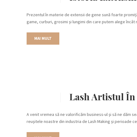
Prezentul în materie de extensii de gene sună foarte promiță
game, curburi, grosimi și lungimi din care putem alege încât 
MAI MULT
Lash Artistul 
A venit vremea să ne valorificăm business-ul și să ne dăm s
reușitele noastre din industria de Lash Making și perioade c