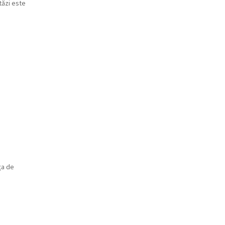
tăzi este
ța de