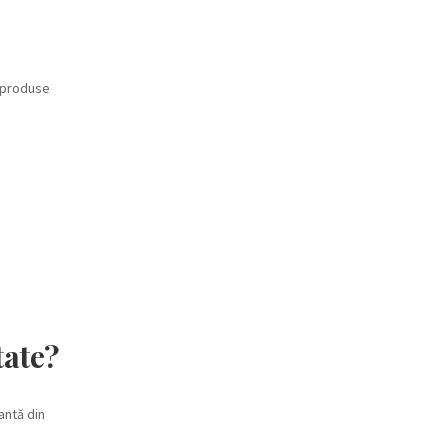
u produse
tate?
antă din