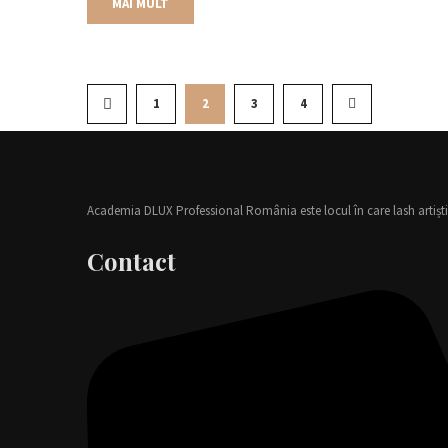
MAI MULT
1
2
3
4
Academia DLUX Professional România este locul în care lash artiștii
Contact