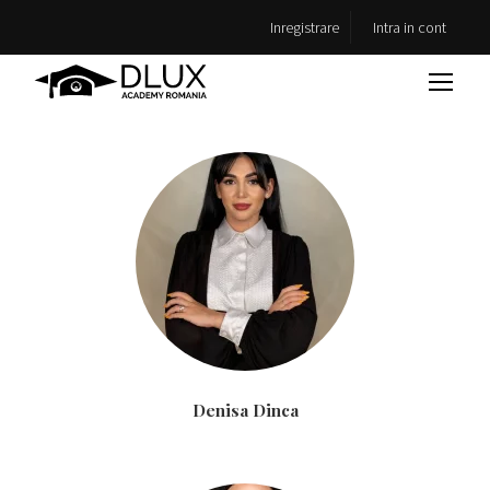
Inregistrare
Intra in cont
Denisa Dinca