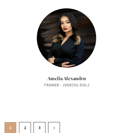
Amelia Alexandru
TRAINER - JUDEȚUL DOLJ
1
2
3