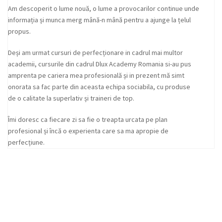
Am descoperit o lume nouă, o lume a provocarilor continue unde
informația și munca merg mână-n mână pentru a ajunge la țelul
propus.
Deși am urmat cursuri de perfecționare in cadrul mai multor
academii, cursurile din cadrul Dlux Academy Romania si-au pus
amprenta pe cariera mea profesională și in prezent mă simt
onorata sa fac parte din aceasta echipa sociabila, cu produse
de o calitate la superlativ și traineri de top.
Îmi doresc ca fiecare zi sa fie o treapta urcata pe plan
profesional și încă o experienta care sa ma apropie de
perfecțiune.