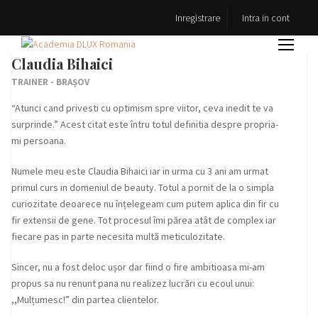
Inregistrare
Intra in cont
Claudia Bihaici
TRAINER - BRAȘOV
“Atunci cand privesti cu optimism spre viitor, ceva inedit te va
surprinde.” Acest citat este întru totul definitia despre propria-
mi persoana.
Numele meu este Claudia Bihaici iar in urma cu 3 ani am urmat
primul curs in domeniul de beauty. Totul a pornit de la o simpla
curiozitate deoarece nu înțelegeam cum putem aplica din fir cu
fir extensii de gene. Tot procesul îmi părea atât de complex iar
fiecare pas in parte necesita multă meticulozitate.
Sincer, nu a fost deloc ușor dar fiind o fire ambitioasa mi-am
propus sa nu renunt pana nu realizez lucrări cu ecoul unui:
,,Mulțumesc!” din partea clientelor.