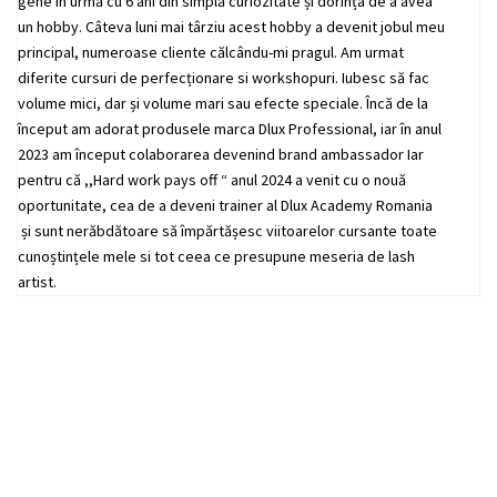
gene în urmă cu 6 ani din simplă curiozitate și dorința de a avea
un hobby. Câteva luni mai târziu acest hobby a devenit jobul meu
principal, numeroase cliente călcându-mi pragul. Am urmat
diferite cursuri de perfecționare si workshopuri. Iubesc să fac
volume mici, dar și volume mari sau efecte speciale. Încă de la
început am adorat produsele marca Dlux Professional, iar în anul
2023 am început colaborarea devenind brand ambassador Iar
pentru că ,,Hard work pays off “ anul 2024 a venit cu o nouă
oportunitate, cea de a deveni trainer al Dlux Academy Romania
și sunt nerăbdătoare să împărtășesc viitoarelor cursante toate
cunoștințele mele si tot ceea ce presupune meseria de lash
artist.