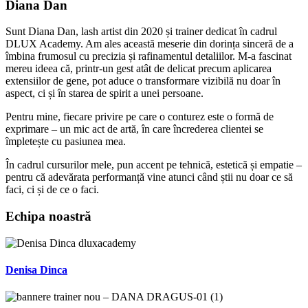
Diana Dan
Sunt Diana Dan, lash artist din 2020 și trainer dedicat în cadrul
DLUX Academy. Am ales această meserie din dorința sinceră de a
îmbina frumosul cu precizia și rafinamentul detaliilor. M-a fascinat
mereu ideea că, printr-un gest atât de delicat precum aplicarea
extensiilor de gene, pot aduce o transformare vizibilă nu doar în
aspect, ci și în starea de spirit a unei persoane.
Pentru mine, fiecare privire pe care o conturez este o formă de
exprimare – un mic act de artă, în care încrederea clientei se
împletește cu pasiunea mea.
În cadrul cursurilor mele, pun accent pe tehnică, estetică și empatie –
pentru că adevărata performanță vine atunci când știi nu doar ce să
faci, ci și de ce o faci.
Echipa noastră
Denisa Dinca