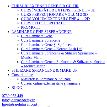
CURSURI EXTENSII GENE FIR CU FIR
CURS ÎNCEPĂTOR EXTENSII GENE 1 – 3D
CURS PERFECȚIONARE VOLUM 2-3D
CURS VOLUM EXTENSII GENE 4 – 12D
CURS EFECTE SPECIALE
PROMOTII
LAMINARE GENE SI SPRANCENE
Curs Laminare Gene
Curs Laminare Sprâncene
Curs Laminare Gene Și Sprâncene
Curs Laminare Gene – Korean Lash Lift
Curs Laminare Sprâncene & Stilizare Sprâncene –
Monica Marin
Curs Laminare Gene – Sprâncene & Stilizare sprâncene
– Monica Marin
STILIZARE SPRANCENE & MAKE-UP
Cursuri online
Masterclass Laminare & Stilizare
Cursuri online extensii gene și laminare
BLOG
0730 053 449
info@dluxacademy.ro
Inregistrare
Intra in cont