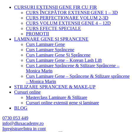
CURSURI EXTENSII GENE FIR CU FIR
CURS ÎNCEPĂTOR EXTENSII GENE 1 – 3D
CURS PERFECȚIONARE VOLUM 2-3D
CURS VOLUM EXTENSII GENE 4 – 12D
CURS EFECTE SPECIALE
PROMOTII
LAMINARE GENE SI SPRANCENE
Curs Laminare Gene
Curs Laminare Sprâncene
Curs Laminare Gene Și Sprâncene
Curs Laminare Gene – Korean Lash Lift
Curs Laminare Sprâncene & Stilizare Sprâncene –
Monica Marin
Curs Laminare Gene – Sprâncene & Stilizare sprâncene
– Monica Marin
STILIZARE SPRANCENE & MAKE-UP
Cursuri online
Masterclass Laminare & Stilizare
Cursuri online extensii gene și laminare
BLOG
0730 053 449
info@dluxacademy.ro
Inregistrare
Intra in cont